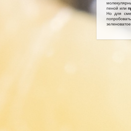
молекулярн
пеной или
п
Но для сме
попробоват
зеленоватое