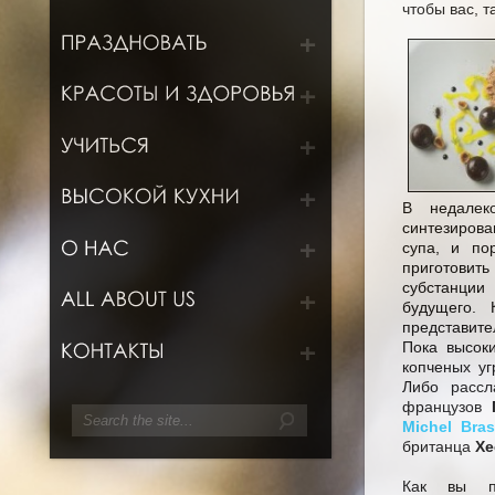
чтобы вас, т
В недалек
синтезирова
супа, и по
приготовит
субстанции 
будущего. 
представите
Пока высок
копченых уг
Либо рассл
французов
Michel Bras
британца
Хе
Как вы по