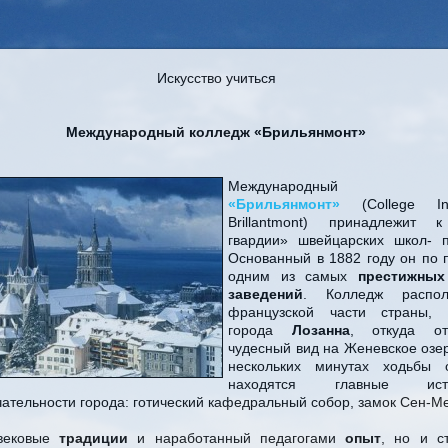
Искусство учиться
Международный колледж «Брильянмонт»
Международный
колл
«Брильянмонт»
(College Inte
Brillantmont) принадлежит 
гвардии» швейцарских школ- п
Основанный в 1882 году он по 
одним из самых
престижных
заведений
. Колледж распо
французской части страны,
города
Лозанна
, откуда от
чудесный вид на Женевское озер
нескольких минутах ходьбы
находятся главные исто
ательности города: готический кафедральный собор, замок Сен-Ме
 вековые
традиции
и наработанный педагогами
опыт
, но и с