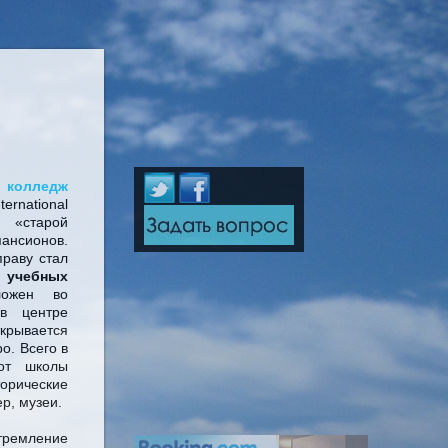
едж
rnational
к «старой
ансионов.
праву стал
 учебных
ложен во
 в центре
крывается
о. Всего в
 от школы
рические
р, музеи.
тремление