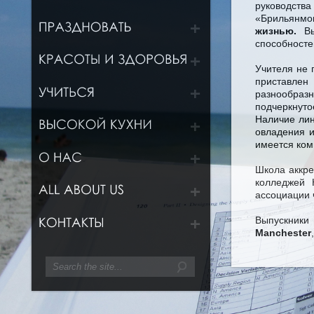
руководст
«Брильянмо
жизнью.
Выс
способносте
Учителя не 
приставле
разнообраз
подчеркнуто
Наличие лин
овладения и
имеется ком
Школа аккре
колледжей 
ассоциации 
Выпускники
Manchester