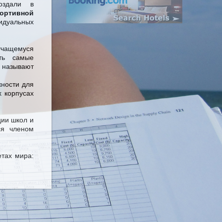
оздали в
портивной
идуальных
 учащемуся
ть самые
 называют
жности для
 корпусах
ции школ и
ся членом
етах мира: