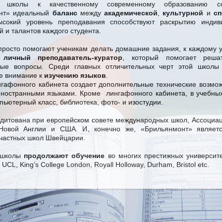
ва школы к качественному современному образованию с
нт» идеальный
баланс
между
академической
,
культурной
и
с
окий уровень преподавания способствуют раскрытию индив
й и талантов каждого студента.
просто помогают ученикам делать домашние задания, к каждому
н
личный преподаватель-куратор
, который помогает реша
ные вопросы. Среди главных отличительных черт этой школы
е внимание к
изучению языков
.
гафонного кабинета создает дополнительные технические возмо
ностранными языками. Кроме лингафонного кабинета, в учебных
пьютерный класс, библиотека, фото- и изостудии.
дитована при европейском совете международных школ, Ассоциа
Новой Англии и США. И, конечно же, «Брильянмонт» являет
частных школ Швейцарии.
 школы
продолжают обучение
во многих престижных университ
, UCL, King’s College London, Royall Holloway, Durham, Bristol etc.