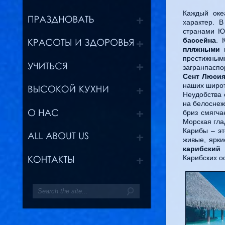
Каждый оке
характер. 
странами Ю
бассейна
. 
пляжными 
престижны
загранпаспо
Сент Люси
наших широт
Неудобства 
на белоснеж
бриз смягча
Морская гла
Карибы – э
живые, ярки
карибский
Карибских о