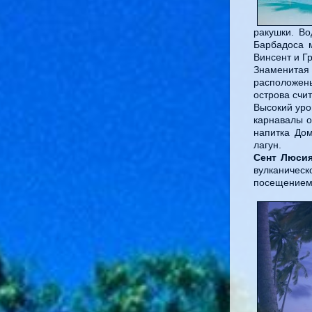
ракушки. Во
Барбадоса 
Винсент и Г
Знаменита
расположе
острова счи
Высокий уро
карнавалы 
напитка До
лагун.
Сент Люси
вулканическ
посещение