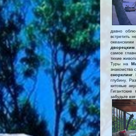
давно облю
встретить н
океанским
дворецким
самое гла
тихие живоп
Туры на
М
знакомства 
снорклинг
.
глубину. Ра
китовые аку
Гигантские
забудьте взя