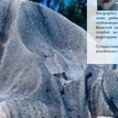
Geographic)
лыжи, дайв
глубоководн
Визитной к
голубой, з
водопадами 
Путешестви
реализации 