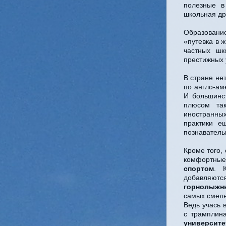
полезные 
школьная др
Образовани
«путевка в 
частных шк
престижных 
В стране не
по англо-ам
И большинс
плюсом та
иностранны
практики е
познаватель
Кроме того,
комфортные
спортом
. 
добавляютс
горнолыжн
самых смелы
Ведь учась 
с трамплина
университ