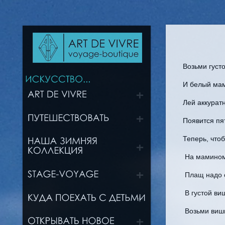
Возьми густ
И белый ма
Лей аккурат
Появится пя
Теперь, что
На мамином
Плащ надо 
В густой ви
Возьми виш