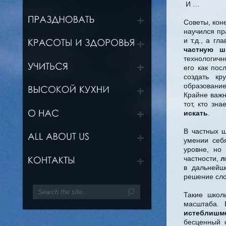
И …
Советы, кон
научился пр
и т.д., а гл
частную 
технологичн
его как пос
создать к
образование
Крайне важ
тот, кто зн
искать
.
В частных 
умении себ
уровне, но
частности,
л
в дальнейш
решение сло
Такие школ
масштаба. 
истеблишм
бесценный 